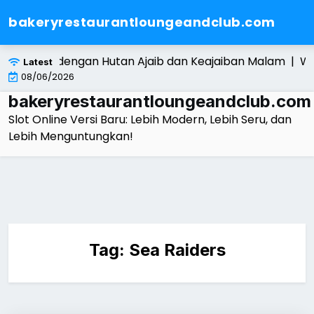
bakeryrestaurantloungeandclub.com
Skip
ng Hantu dengan Hutan Ajaib dan Keajaiban Malam |
Wal
Latest
to
08/06/2026
content
bakeryrestaurantloungeandclub.com
Slot Online Versi Baru: Lebih Modern, Lebih Seru, dan
Lebih Menguntungkan!
Tag:
Sea Raiders