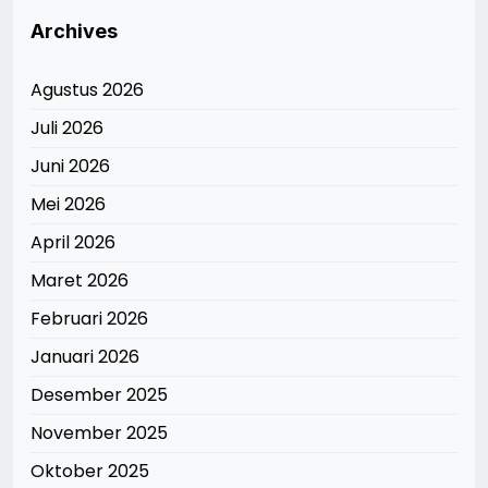
Archives
Agustus 2026
Juli 2026
Juni 2026
Mei 2026
April 2026
Maret 2026
Februari 2026
Januari 2026
Desember 2025
November 2025
Oktober 2025